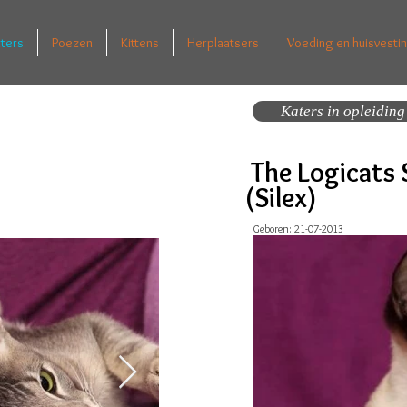
ters
Poezen
Kittens
Herplaatsers
Voeding en huisvesti
Katers in opleiding
The Logicats 
(Silex)
Geboren: 21-07-2013