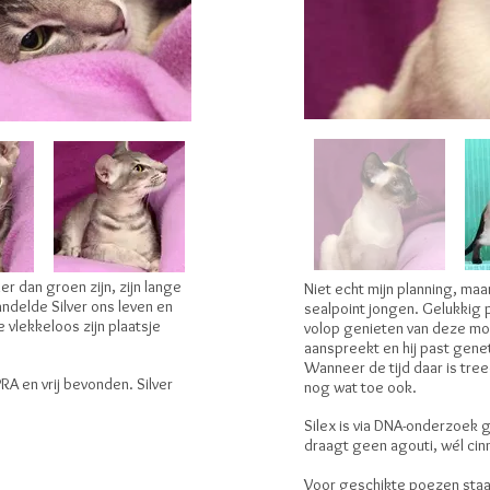
r dan groen zijn, zijn lange
Niet echt mijn planning, maa
andelde Silver ons leven en
sealpoint jongen. Gelukkig 
 vlekkeloos zijn plaatsje
volop genieten van deze moo
aanspreekt en hij past genet
Wanneer de tijd daar is tree
RA en vrij bevonden. Silver
nog wat toe ook.
Silex is via DNA-onderzoek g
draagt geen agouti, wél ci
Voor geschikte poezen staat