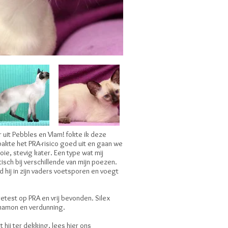
r uit Pebbles en Vlam! fokte ik deze
pakte het PRA-risico goed uit en gaan we
ie, stevig kater. Een type wat mij
isch bij verschillende van mijn poezen.
d hij in zijn vaders voetsporen en voegt
etest op PRA en vrij bevonden. Silex
nnamon en verdunning.
 hij ter dekking, lees
hier
ons